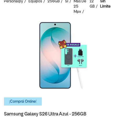
Personalpy
Equipos
256GB
SI
Mas De
12
Sin
25
GB
Limite
Mpx
¡Comprá Online!
Samsung Galaxy S26 Ultra Azul - 256GB