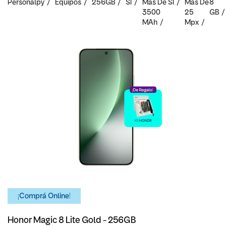
Personalpy
Equipos
256GB
SI
Mas De
SI
Mas De
8
3500
25
GB
MAh
Mpx
¡Comprá Online!
Honor Magic 8 Lite Gold - 256GB