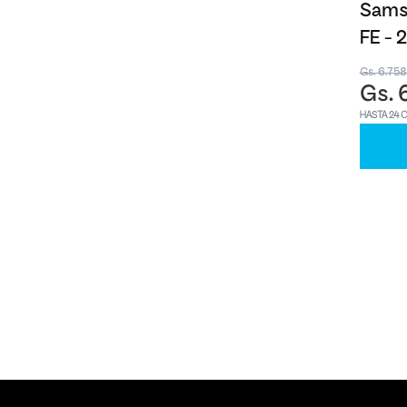
Samsu
FE -
Gs. 6.75
Gs. 
HASTA 24 