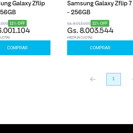
ng Galaxy Zflip
Samsung Galaxy Zflip 7
 256GB
- 256GB
11% OFF
11% OFF
8.000
Gs. 9.013.000
6.001.104
Gs. 8.003.544
CUOTAS
HASTA 24 CUOTAS
COMPRAR
COMPRAR
anterior
1
pr