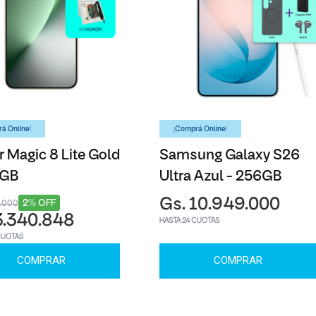
á Online!
¡Comprá Online!
 Magic 8 Lite Gold
Samsung Galaxy S26
6GB
Ultra Azul - 256GB
Gs. 10.949.000
2% OFF
3.000
3.340.848
HASTA 24 CUOTAS
CUOTAS
COMPRAR
COMPRAR