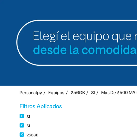
Personalpy
Equipos
256GB
SI
Mas De 3500 MA
Filtros Aplicados
SI
SI
256GB