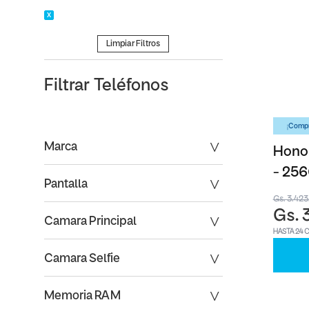
Limpiar Filtros
Filtrar
Teléfonos
¡Compr
Marca
Honor
- 25
Pantalla
Gs. 3.42
Gs. 
Camara Principal
HASTA 24 
Camara Selfie
Memoria RAM