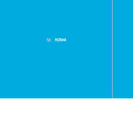
Paragua
FILTRAR
- RA
+595
Filtros Aplicados
Menor Precio
Limpiar Filtros
Mayor Precio