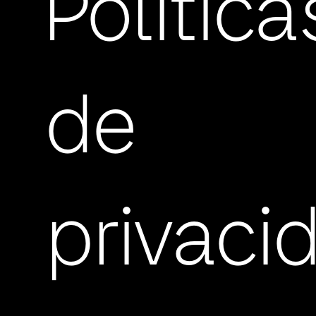
Política
de
privaci