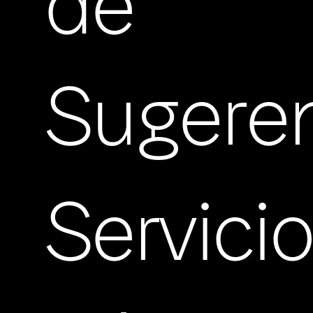
de
Sugere
Servici