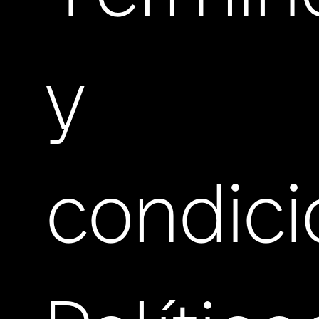
y
condic