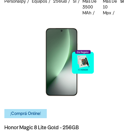
Personalpy
Equipos
256GB
SI
Mas De
Mas De
SI
3500
10
MAh
Mpx
¡Comprá Online!
Honor Magic 8 Lite Gold - 256GB