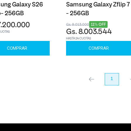
ung Galaxy S26
Samsung Galaxy Zflip 7
o- 256GB
- 256GB
7.200.000
11% OFF
Gs. 9.013.000
Gs. 8.003.544
CUOTAS
HASTA 24 CUOTAS
COMPRAR
COMPRAR
anterior
1
pr