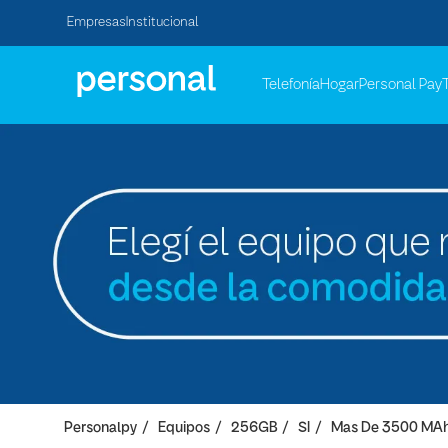
Empresas
Institucional
Telefonía
Hogar
Personal Pay
Personalpy
Equipos
256GB
SI
Mas De 3500 MA