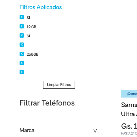
Filtros Aplicados
SI
12 GB
SI
256GB
Limpiar Filtros
¡Compr
Filtrar
Teléfonos
Sams
Ultra
Gs. 
Marca
HASTA 24 