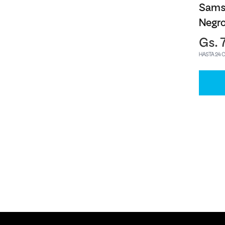
Sams
Negr
Gs. 
HASTA 24 