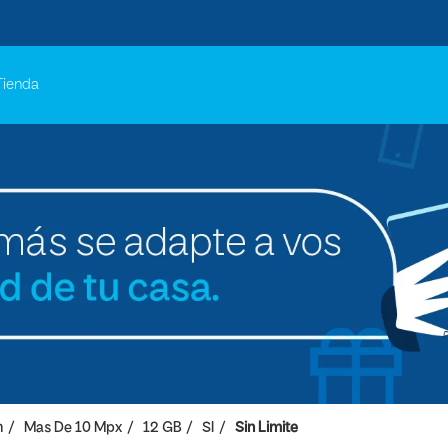
Tienda
h
Mas De 10 Mpx
12 GB
SI
Sin Limite