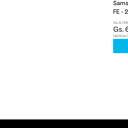
Samsu
FE -
Gs. 6.75
Gs. 
HASTA 24 