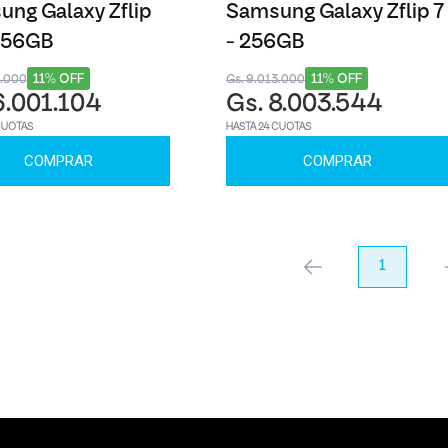
ng Galaxy Zflip
Samsung Galaxy Zflip 7
 256GB
- 256GB
11% OFF
11% OFF
8.000
Gs. 9.013.000
6.001.104
Gs. 8.003.544
CUOTAS
HASTA 24 CUOTAS
COMPRAR
COMPRAR
anterior
1
pr