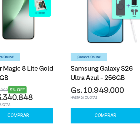
á Online!
¡Comprá Online!
 Magic 8 Lite Gold
Samsung Galaxy S26
6GB
Ultra Azul - 256GB
Gs. 10.949.000
2% OFF
3.000
3.340.848
HASTA 24 CUOTAS
CUOTAS
COMPRAR
COMPRAR