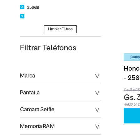
256GB
Limpiar Filtros
Filtrar
Teléfonos
¡Compr
Honor
Marca
- 25
Gs. 3.42
Pantalla
Gs. 
HASTA 24 
Camara Selfie
Memoria RAM