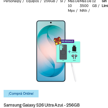
Personalpy
Equipos
256GB
SI
Mas De
Mas De
12
Sin
10
3500
GB
Lim
Mpx
MAh
¡Comprá Online!
Samsung Galaxy S26 Ultra Azul - 256GB