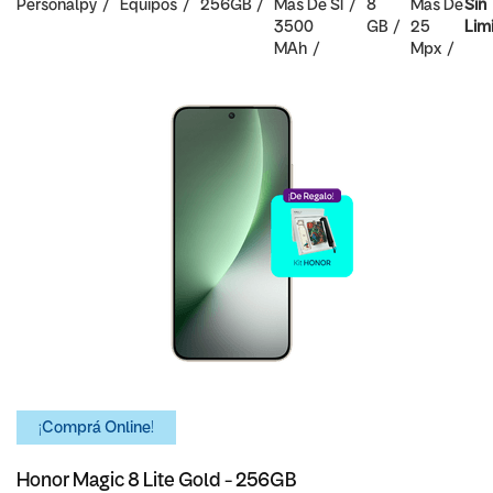
Personalpy
Equipos
256GB
Mas De
SI
8
Mas De
Sin
3500
GB
25
Lim
MAh
Mpx
¡Comprá Online!
Honor Magic 8 Lite Gold - 256GB