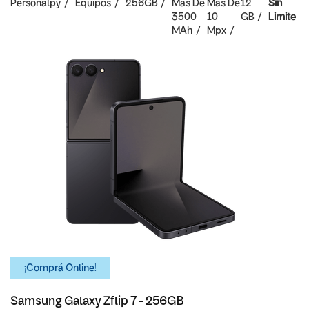
Personalpy
Equipos
256GB
Mas De
Mas De
12
Sin
3500
10
GB
Limite
MAh
Mpx
¡Comprá Online!
Samsung Galaxy Zflip 7 - 256GB