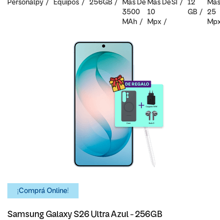
Personalpy
Equipos
256GB
Mas De
Mas De
SI
12
Mas
3500
10
GB
25
MAh
Mpx
Mp
¡Comprá Online!
Samsung Galaxy S26 Ultra Azul - 256GB