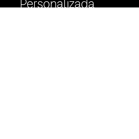
Personalizada
Buzón de
Sugerencias
Servicio Técnico
Máximo Lira 522 c/
Avda. España -