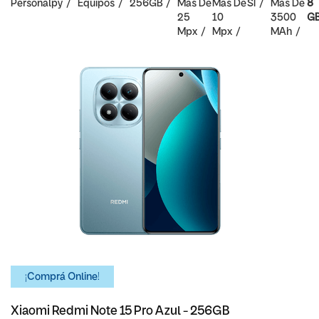
Personalpy
Equipos
256GB
Mas De
Mas De
SI
Mas De
8
25
10
3500
G
Mpx
Mpx
MAh
¡Comprá Online!
Xiaomi Redmi Note 15 Pro Azul - 256GB