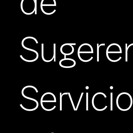
de
Sugere
Servici