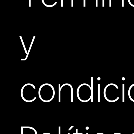
y
condic