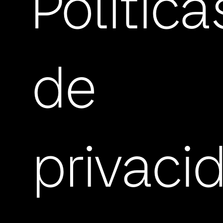
Política
de
privaci