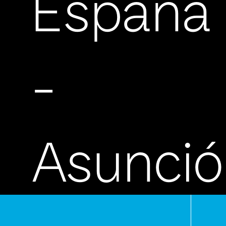
España
-
Asunci