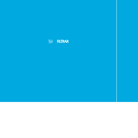
Paragua
FILTRAR
- RA
+595
Filtros Aplicados
Menor Precio
Limpiar Filtros
Mayor Precio