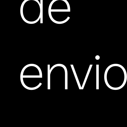
de
envi