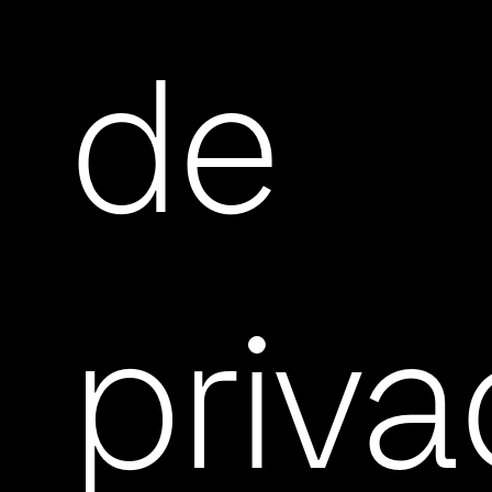
de
priva