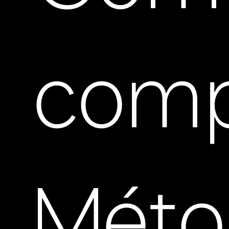
comp
Méto