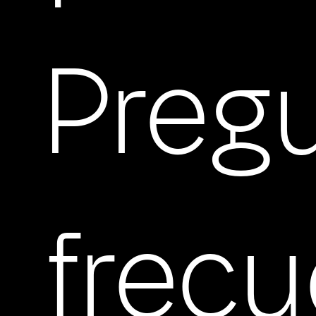
Preg
frec