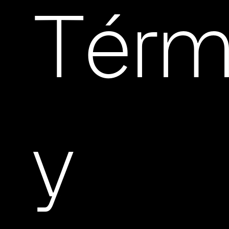
Térm
y