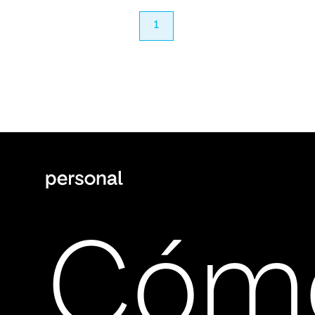
anterior
1
próximo
Cóm