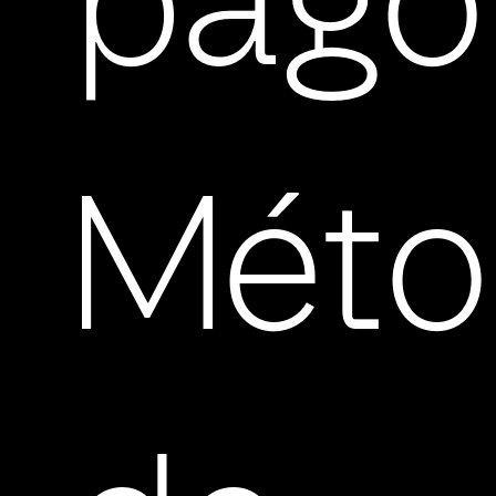
pago
Méto