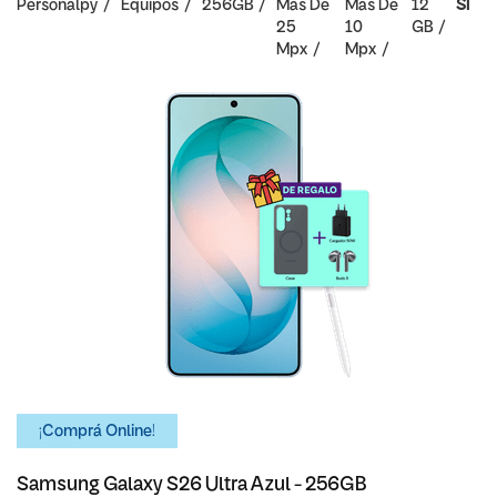
Personalpy
Equipos
256GB
Mas De
Mas De
12
SI
25
10
GB
Mpx
Mpx
¡Comprá Online!
Samsung Galaxy S26 Ultra Azul - 256GB