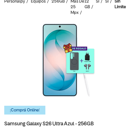
Personalpy
Equipos
256GB
Mas De
12
SI
SI
Sin
25
GB
Limite
Mpx
¡Comprá Online!
Samsung Galaxy S26 Ultra Azul - 256GB