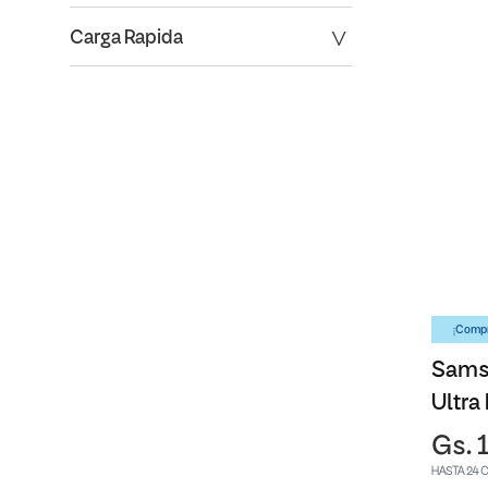
Carga Rapida
¡Compr
Sams
Ultra
Gs. 
HASTA 24 