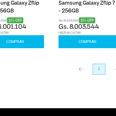
ng Galaxy Zflip
Samsung Galaxy Zflip 7
 256GB
- 256GB
11% OFF
11% OFF
8.000
Gs. 9.013.000
6.001.104
Gs. 8.003.544
CUOTAS
HASTA 24 CUOTAS
COMPRAR
COMPRAR
anterior
1
pr