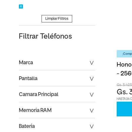
Limpiar Filtros
Filtrar
Teléfonos
¡Compr
Marca
Honor
- 25
Pantalla
Gs. 3.42
Gs. 
Camara Principal
HASTA 24 
Memoria RAM
Bateria