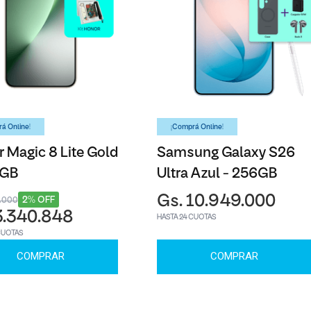
á Online!
¡Comprá Online!
 Magic 8 Lite Gold
Samsung Galaxy S26
6GB
Ultra Azul - 256GB
Gs. 10.949.000
2% OFF
3.000
3.340.848
HASTA 24 CUOTAS
CUOTAS
COMPRAR
COMPRAR