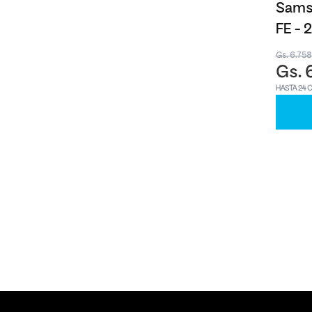
Samsu
FE -
Gs. 6.75
Gs. 
HASTA 24 