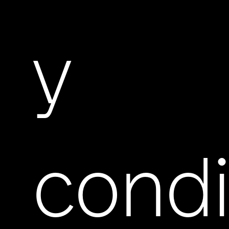
y
cond