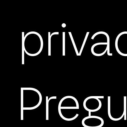
priva
Preg