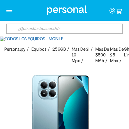
Personalpy
Equipos
256GB
Mas De
SI
Mas De
Mas De
Si
10
3500
25
Li
Mpx
MAh
Mpx