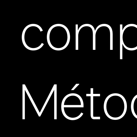
comp
Méto