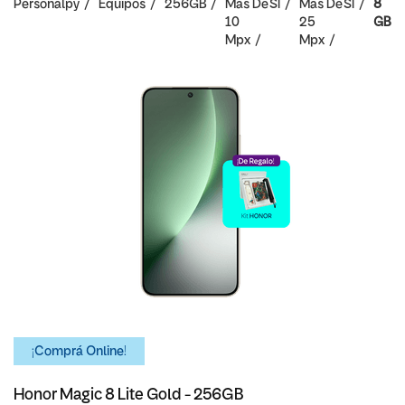
Personalpy
Equipos
256GB
Mas De
SI
Mas De
SI
8
10
25
GB
Mpx
Mpx
¡Comprá Online!
Honor Magic 8 Lite Gold - 256GB