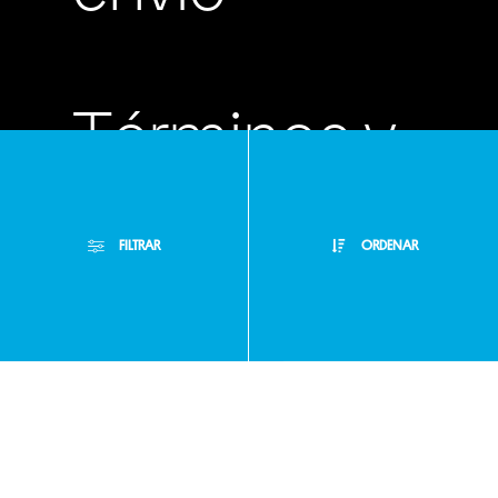
Términos y
condiciones
FILTRAR
ORDENAR
Políticas de
Filtros Aplicados
privacidad
Menor Precio
Limpiar Filtros
Mayor Precio