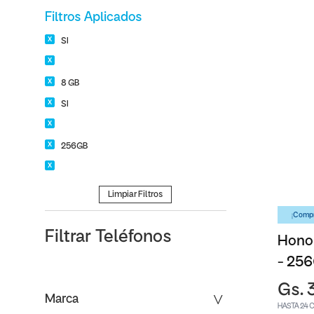
Filtros Aplicados
SI
8 GB
SI
256GB
Limpiar Filtros
¡Compr
Filtrar
Teléfonos
Honor
- 25
Gs. 
Marca
HASTA 24 