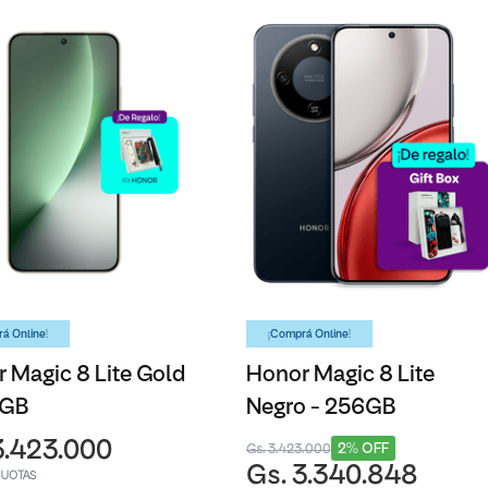
á Online!
¡Comprá Online!
 Magic 8 Lite Gold
Honor Magic 8 Lite
6GB
Negro - 256GB
3.423.000
2% OFF
Gs. 3.423.000
Gs. 3.340.848
CUOTAS