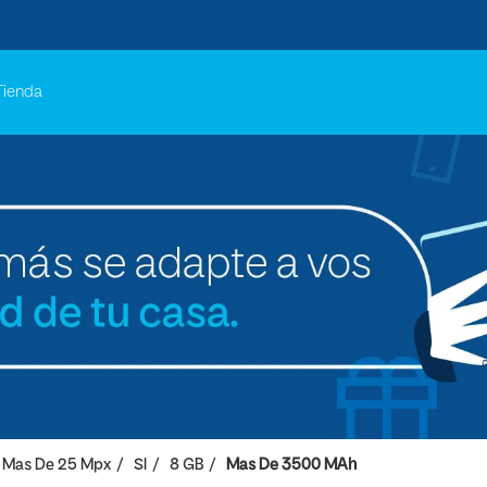
Tienda
Mas De 25 Mpx
SI
8 GB
Mas De 3500 MAh