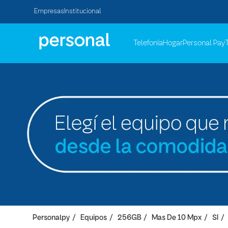
Empresas
Institucional
Telefonía
Hogar
Personal Pay
Personalpy
Equipos
256GB
Mas De 10 Mpx
SI