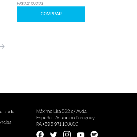
HASTA 24 CUOTAS
COMPRAR
óximo
Máximo Lira 522 c/ Avda.
alizada
España - Asunción Paraguay -
encias
RA +595 971 100000