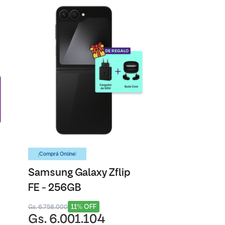
¡Comprá Online!
Samsung Galaxy Zflip
FE - 256GB
11% OFF
Gs. 6.758.000
Gs. 6.001.104