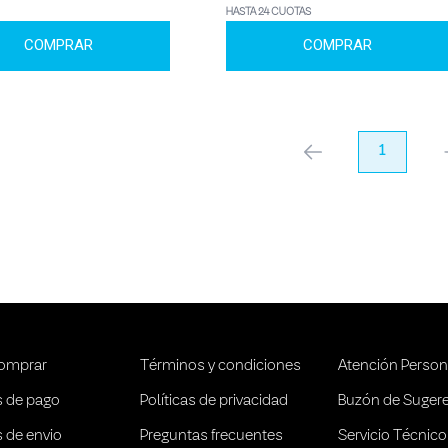
HASTA 24 CUOTAS
COMPRAR
COMPRAR
anterior
1
pr
omprar
Términos y condiciones
Atención Person
 de pago
Políticas de privacidad
Buzón de Suger
 de envio
Preguntas frecuentes
Servicio Técnico