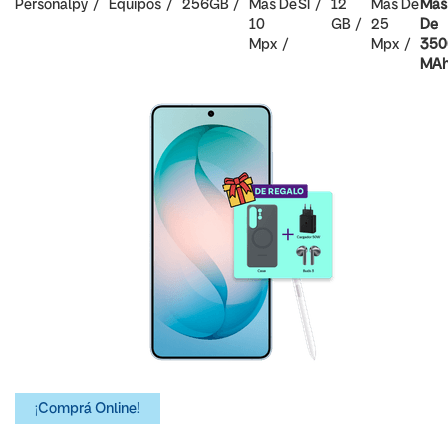
Personalpy
Equipos
256GB
Mas De
SI
12
Mas De
Mas
10
GB
25
De
Mpx
Mpx
350
MA
¡Comprá Online!