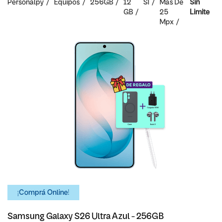
Personalpy
Equipos
256GB
12
SI
Mas De
Sin
GB
25
Limite
Mpx
¡Comprá Online!
Samsung Galaxy S26 Ultra Azul - 256GB