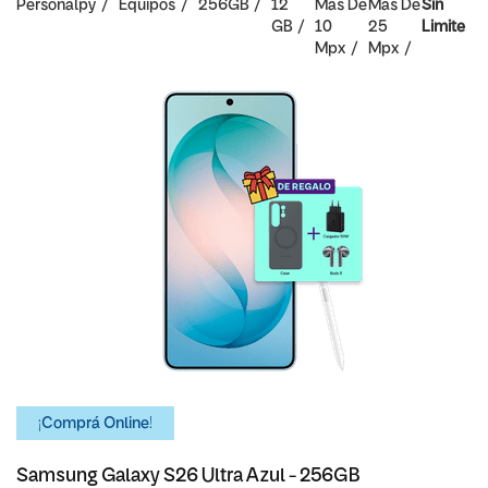
Personalpy
Equipos
256GB
12
Mas De
Mas De
Sin
GB
10
25
Limite
Mpx
Mpx
¡Comprá Online!
Samsung Galaxy S26 Ultra Azul - 256GB