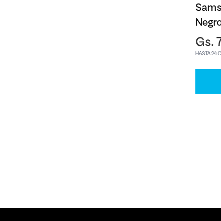
Sams
Negr
Gs. 
HASTA 24 