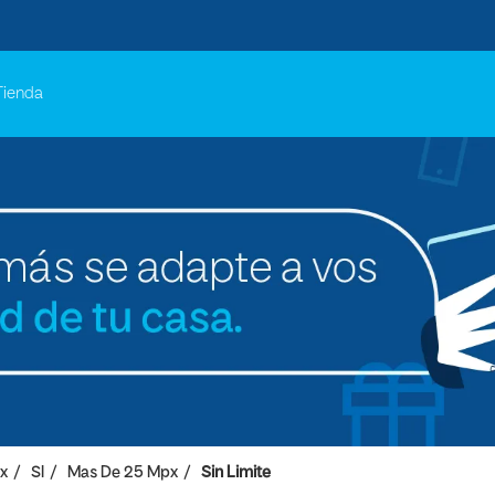
Tienda
x
SI
Mas De 25 Mpx
Sin Limite