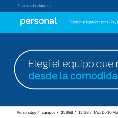
Empresas
Institucional
Telefonía
Hogar
Personal Pay
Personalpy
Equipos
256GB
12 GB
Mas De 10 Mp