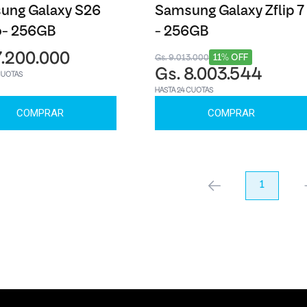
ung Galaxy S26
Samsung Galaxy Zflip 7
o- 256GB
- 256GB
7.200.000
11% OFF
Gs. 9.013.000
Gs. 8.003.544
CUOTAS
HASTA 24 CUOTAS
COMPRAR
COMPRAR
anterior
1
pr