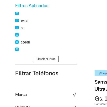
Filtros Aplicados
12 GB
SI
256GB
Limpiar Filtros
Filtrar
Teléfonos
¡Compr
Sams
Ultra
Marca
Gs. 
HASTA 24 