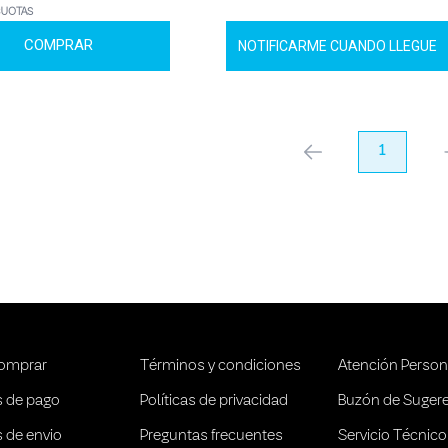
CUOTAS
COMPRAR
NOTIFICARME CUANDO LLEGUE
anterior
1
pr
omprar
Términos y condiciones
Atención Person
 de pago
Políticas de privacidad
Buzón de Suger
 de envio
Preguntas frecuentes
Servicio Técnico