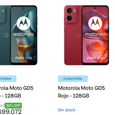
á Online!
¡Comprá Online!
rola Moto G05
Motorola Moto G05
 - 128GB
Rojo - 128GB
30% OFF
000
Sin stock
699.072