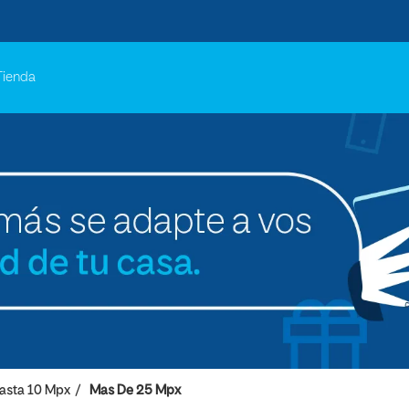
Tienda
asta 10 Mpx
Mas De 25 Mpx