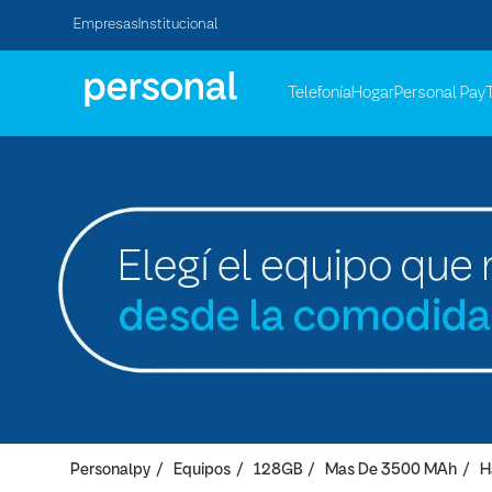
Empresas
Institucional
Telefonía
Hogar
Personal Pay
Personalpy
Equipos
128GB
Mas De 3500 MAh
H