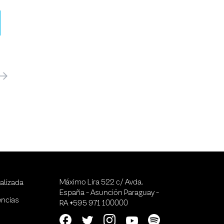
óximo
Máximo Lira 522 c/ Avda.
alizada
España - Asunción Paraguay -
encias
RA +595 971 100000