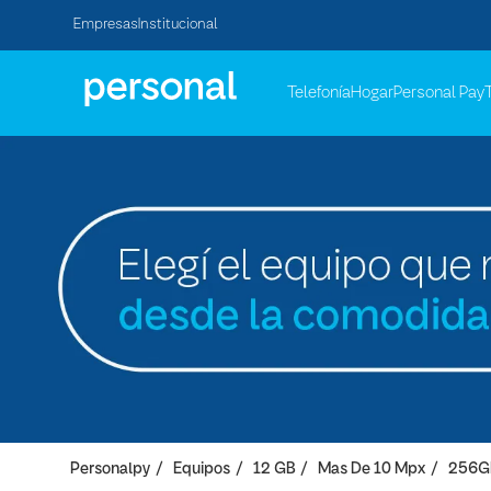
Empresas
Institucional
Telefonía
Hogar
Personal Pay
Personalpy
Equipos
12 GB
Mas De 10 Mpx
256G