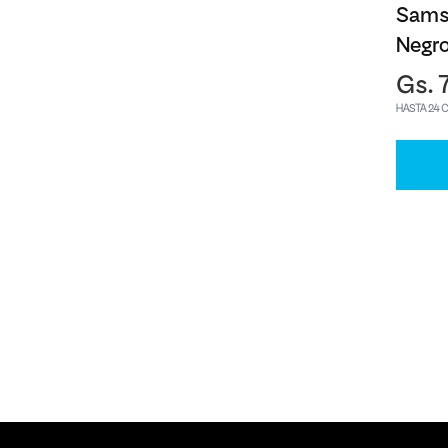
Sams
Negr
Gs. 
HASTA 24 