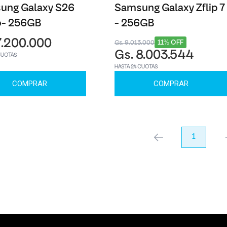
ung Galaxy S26
Samsung Galaxy Zflip 7
o- 256GB
- 256GB
7.200.000
11% OFF
Gs. 9.013.000
Gs. 8.003.544
CUOTAS
HASTA 24 CUOTAS
COMPRAR
COMPRAR
anterior
1
pr