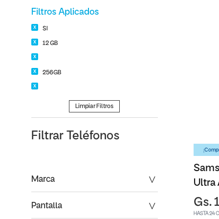
Filtros Aplicados
SI
12 GB
256GB
Limpiar Filtros
Filtrar
Teléfonos
¡Compr
Sams
Marca
Ultra
Gs. 
Pantalla
HASTA 24 