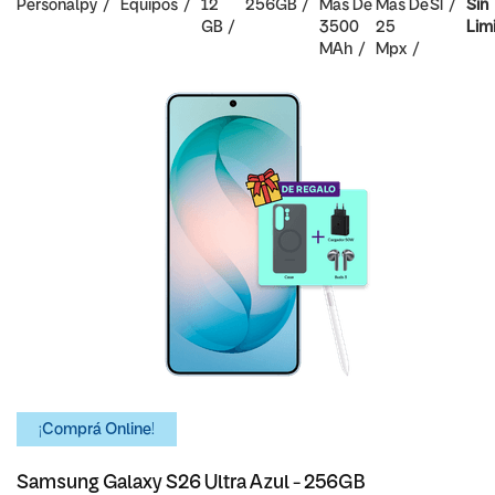
Personalpy
Equipos
12
256GB
Mas De
Mas De
SI
Sin
GB
3500
25
Lim
MAh
Mpx
¡Comprá Online!
Samsung Galaxy S26 Ultra Azul - 256GB