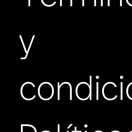
y
condic