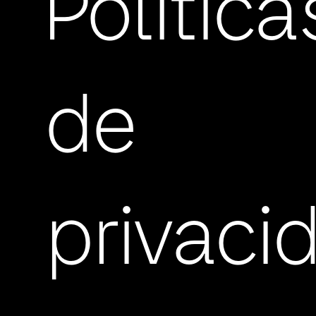
Política
de
privaci