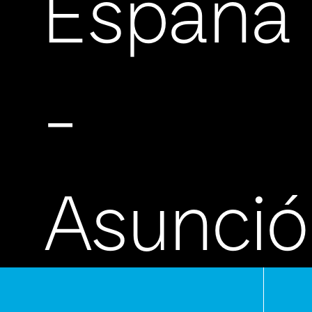
España
-
Asunci