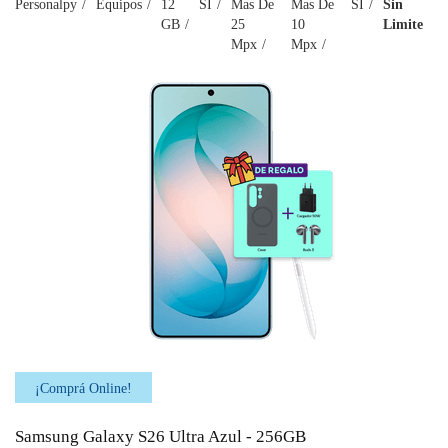
Personalpy
Equipos
12
SI
Mas De
Mas De
SI
Sin
GB
25
10
Limite
Mpx
Mpx
¡Comprá Online!
Samsung Galaxy S26 Ultra Azul - 256GB