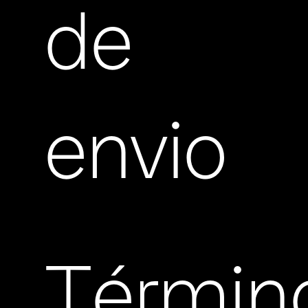
de
envio
Términ