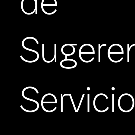
de
Sugere
Servici