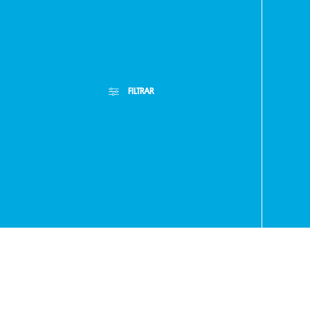
Paragua
FILTRAR
- RA
+595
Filtros Aplicados
Menor Precio
Limpiar Filtros
Mayor Precio