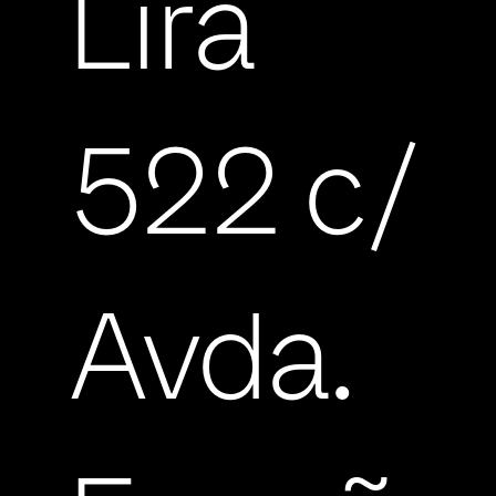
Lira
522 c/
Avda.