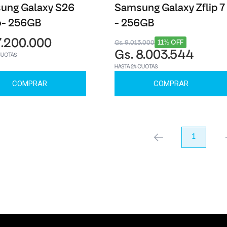
ung Galaxy S26
Samsung Galaxy Zflip 7
o- 256GB
- 256GB
7.200.000
11% OFF
Gs. 9.013.000
Gs. 8.003.544
CUOTAS
HASTA 24 CUOTAS
COMPRAR
COMPRAR
anterior
1
pr