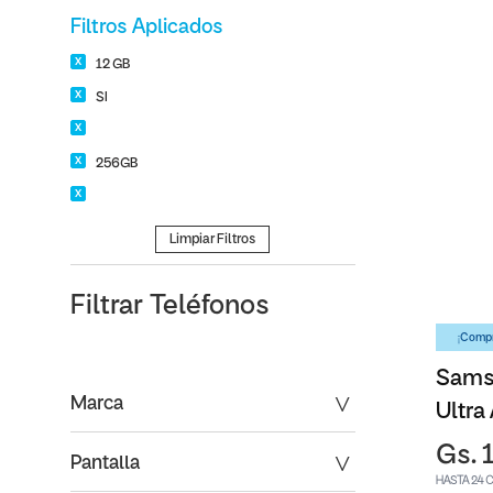
Filtros Aplicados
12 GB
SI
256GB
Limpiar Filtros
Filtrar
Teléfonos
¡Compr
Sams
Marca
Ultra
Gs. 
Pantalla
HASTA 24 