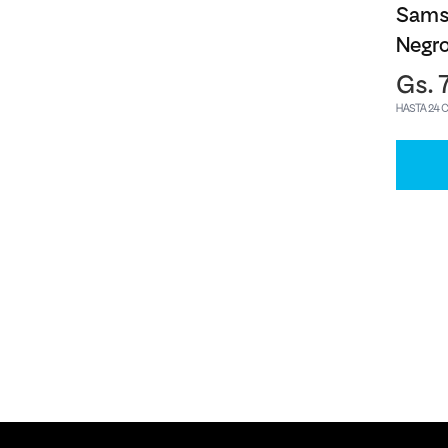
Sams
Negr
Gs. 
HASTA 24 