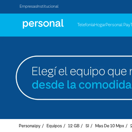
Empresas
Institucional
Telefonía
Hogar
Personal Pay
Personalpy
Equipos
12 GB
SI
Mas De 10 Mpx