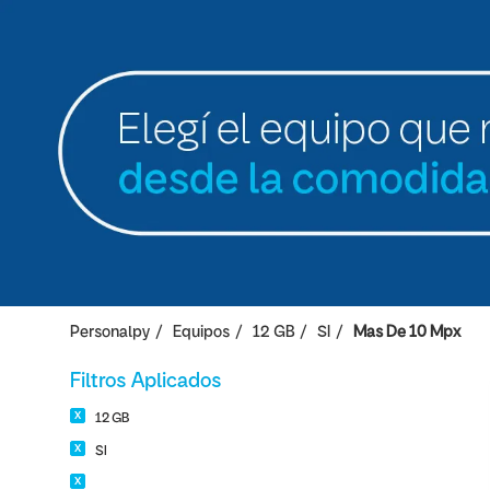
Personalpy
Equipos
12 GB
SI
Mas De 10 Mpx
Filtros Aplicados
12 GB
SI