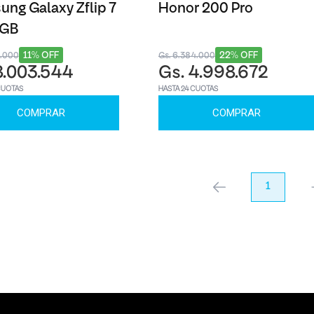
ng Galaxy Zflip 7
Honor 200 Pro
6GB
11% OFF
22% OFF
3.000
Gs. 6.384.000
8.003.544
Gs. 4.998.672
CUOTAS
HASTA 24 CUOTAS
COMPRAR
COMPRAR
anterior
1
pr