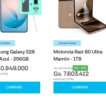
á Online!
¡Comprá Online!
ung Galaxy S26
Motorola Razr 60 Ultra
 Azul - 256GB
Marrón - 1TB
10.949.000
21% OFF
Gs. 9.649.000
Gs. 7.603.412
CUOTAS
HASTA 24 CUOTAS
COMPRAR
COMPRAR