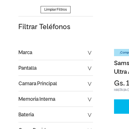
Limpiar Filtros
Filtrar
Teléfonos
Marca
¡Compr
Sams
Pantalla
Ultra
Gs. 
Camara Principal
HASTA 24 
Memoria Interna
Bateria