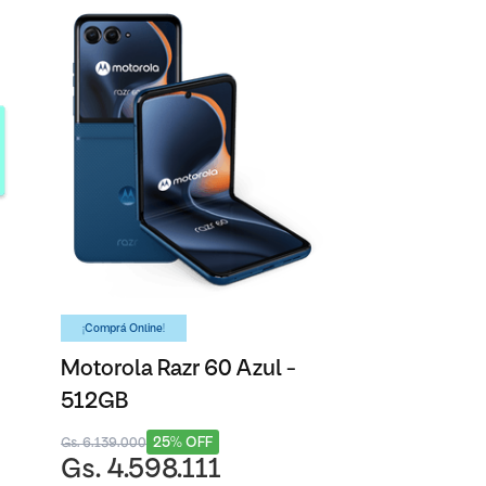
¡Comprá Online!
Motorola Razr 60 Azul -
512GB
25% OFF
Gs. 6.139.000
Gs. 4.598.111