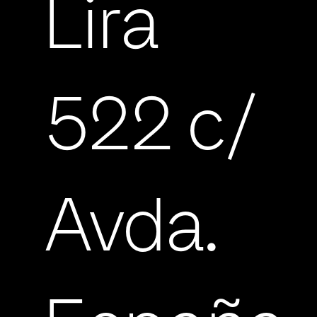
Lira
522 c/
Avda.