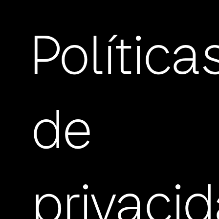
Política
de
privaci