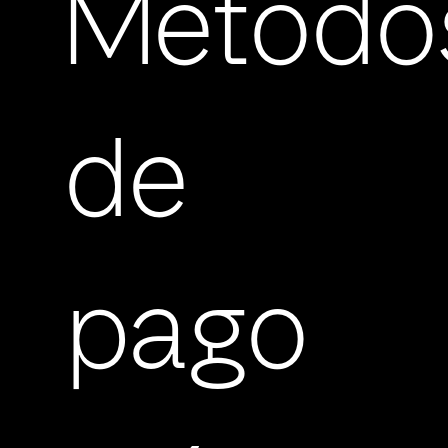
Método
de
pago