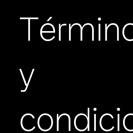
Términ
y
condici