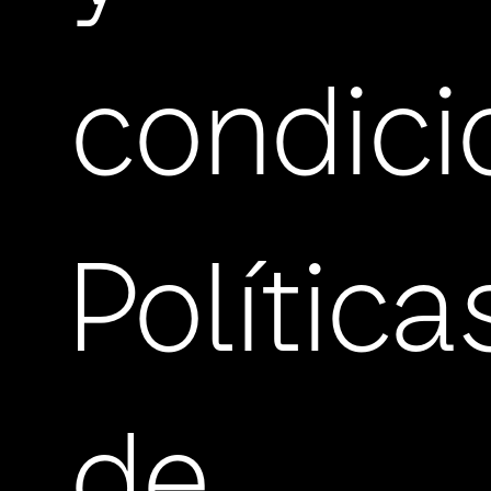
condici
Política
de