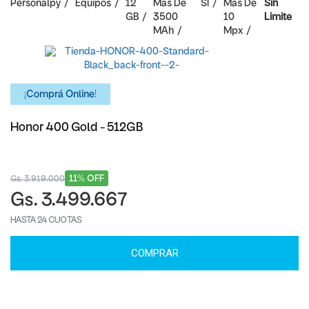
Personalpy
Equipos
12
Mas De
SI
Mas De
Sin
GB
3500
10
Limite
MAh
Mpx
¡Comprá Online!
Honor 400 Gold - 512GB
11% OFF
Gs. 3.919.000
Gs. 3.499.667
HASTA 24 CUOTAS
COMPRAR