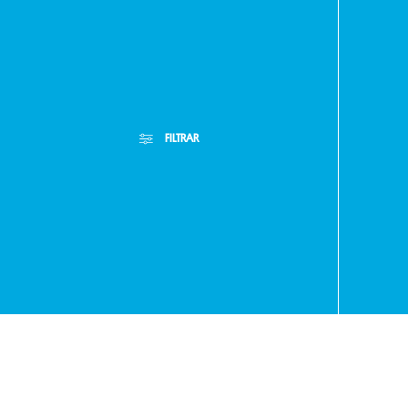
Asunció
FILTRAR
Paragua
- RA
Filtros Aplicados
Menor Precio
Limpiar Filtros