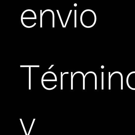
envio
Términ
y