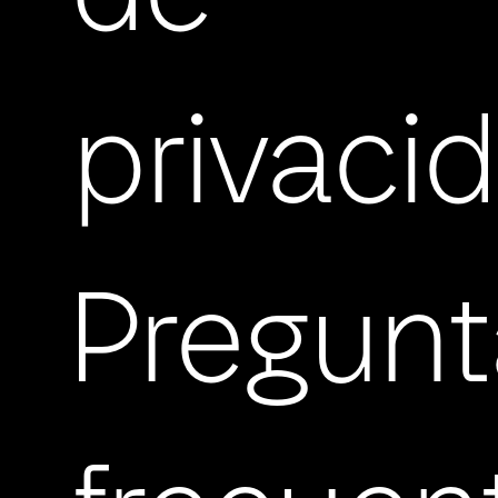
privaci
Pregun