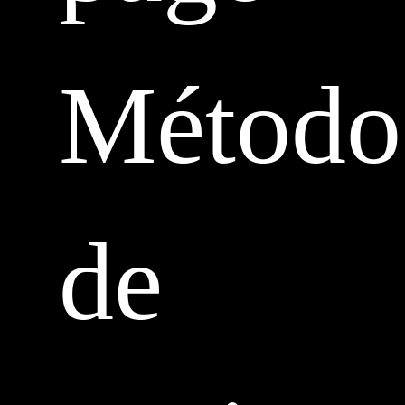
Método
de