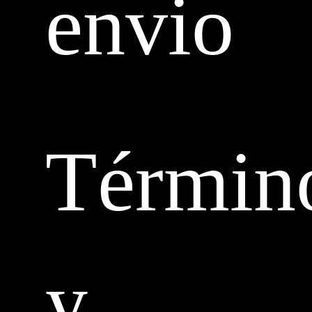
envio
Términ
y