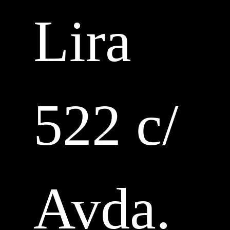
Lira
522 c/
Avda.