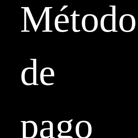
Método
de
pago