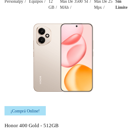
Personalpy
Equipos
12
Mas De 3500
SI
Mas De 25
Sin
GB
MAh
Mpx
Limite
¡Comprá Online!
Honor 400 Gold - 512GB