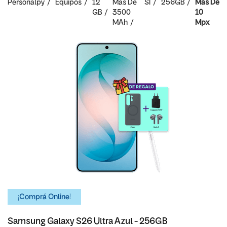
Personalpy
Equipos
12
Mas De
SI
256GB
Mas De
GB
3500
10
MAh
Mpx
¡Comprá Online!
Samsung Galaxy S26 Ultra Azul - 256GB