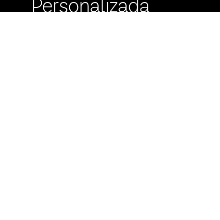
Personalizada
Buzón de
Sugerencias
Servicio Técnico
Máximo Lira 522 c/
Avda. España -