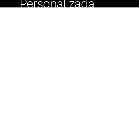
Personalizada
Buzón de
Sugerencias
Servicio Técnico
Máximo Lira 522 c/
Avda. España -