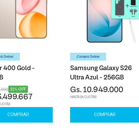
á Online!
¡Comprá Online!
 400 Gold -
Samsung Galaxy S26
B
Ultra Azul - 256GB
Gs. 10.949.000
11% OFF
9.000
3.499.667
HASTA 24 CUOTAS
CUOTAS
COMPRAR
COMPRAR