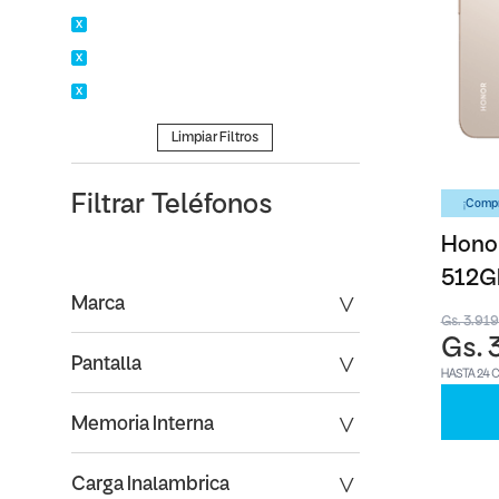
Limpiar Filtros
Filtrar
Teléfonos
¡Compr
Honor
512G
Marca
Gs. 3.91
Gs. 
Pantalla
HASTA 24 
Memoria Interna
Carga Inalambrica