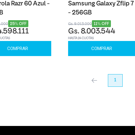
ola Razr 60 Azul -
Samsung Galaxy Zflip 7
B
- 256GB
25% OFF
11% OFF
9.000
Gs. 9.013.000
4.598.111
Gs. 8.003.544
CUOTAS
HASTA 24 CUOTAS
COMPRAR
COMPRAR
anterior
1
pr