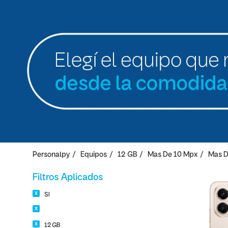
Personalpy
Equipos
12 GB
Mas De 10 Mpx
Mas D
Filtros Aplicados
SI
12 GB