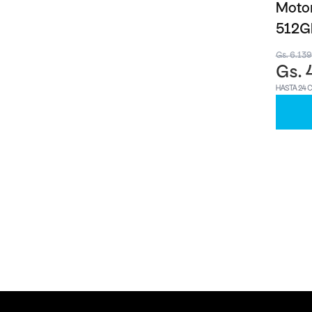
Motor
512G
Gs. 6.13
Gs. 
HASTA 24 