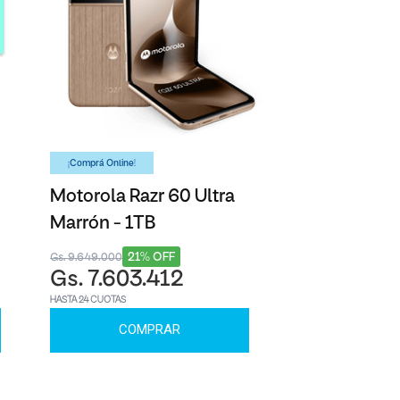
¡Comprá Online!
Motorola Razr 60 Ultra
Marrón - 1TB
21% OFF
Gs. 9.649.000
Gs. 7.603.412
HASTA 24 CUOTAS
COMPRAR