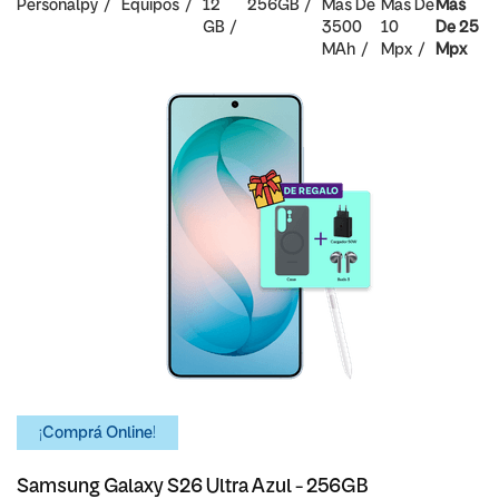
Personalpy
Equipos
12
256GB
Mas De
Mas De
Mas
GB
3500
10
De 25
MAh
Mpx
Mpx
¡Comprá Online!
Samsung Galaxy S26 Ultra Azul - 256GB