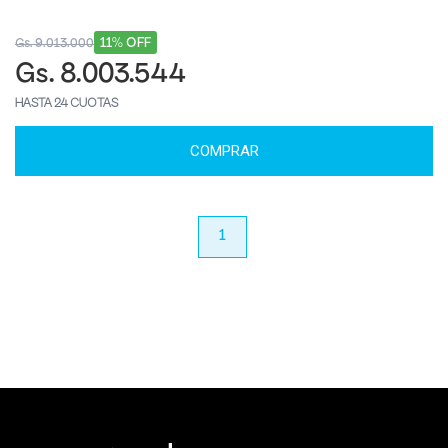
11% OFF
Gs. 9.013.000
Gs. 8.003.544
HASTA 24 CUOTAS
COMPRAR
anterior
1
próximo