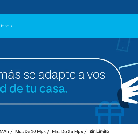
Tienda
 MAh
Mas De 10 Mpx
Mas De 25 Mpx
Sin Limite