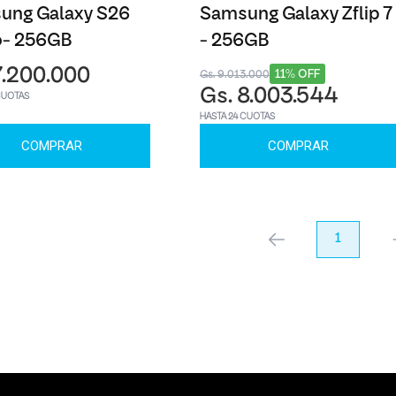
ung Galaxy S26
Samsung Galaxy Zflip 7
o- 256GB
- 256GB
7.200.000
11% OFF
Gs. 9.013.000
Gs. 8.003.544
CUOTAS
HASTA 24 CUOTAS
COMPRAR
COMPRAR
anterior
1
pr