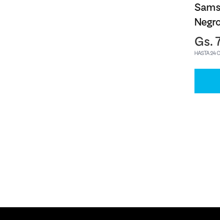
Sams
Negr
Gs. 
HASTA 24 