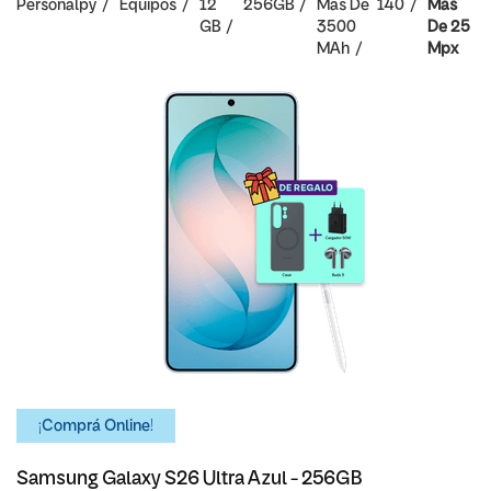
Personalpy
Equipos
12
256GB
Mas De
140
Mas
GB
3500
De 25
MAh
Mpx
¡Comprá Online!
Samsung Galaxy S26 Ultra Azul - 256GB