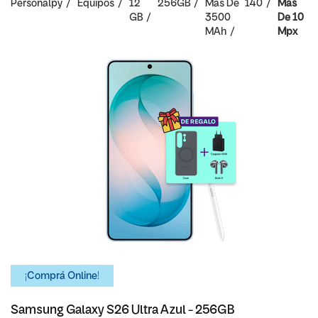
Personalpy
Equipos
12
256GB
Mas De
140
Mas
GB
3500
De 10
MAh
Mpx
¡Comprá Online!
Samsung Galaxy S26 Ultra Azul - 256GB